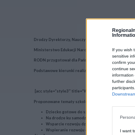
Regionaln
Informati
Drodzy Dyrektorzy, Nauczyciele i Pracownicy Oświat
If you wish 
Ministerstwo Edukacji Narodowej opublikowało podst
sensitive in
RODN przygotował dla Państwa pełną ofertę szkoleń
confirm you
continue se
Podstawowe kierunki realizacji polityki edukacyjnej
information 
further disc
participants
[acc style=”style3″ title=”Wspieranie rozwoju dziec
Downstream 
Proponowane tematy szkoleń RODN:
Dziecko gotowe do szkoły
Persona
Na drodze ku samodzielności edukacyjnej
Wsparcie rozwoju dziecka nieśmiałego w związ
Wspieranie rozwoju dziecka młodszego
I want t