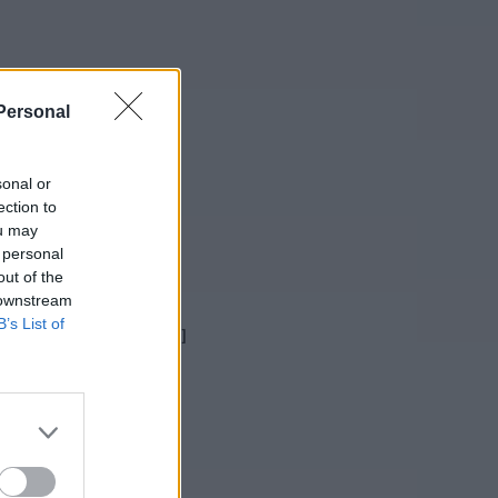
Personal
sonal or
ym 2013/2014.
ection to
ou may
 personal
out of the
 downstream
B’s List of
nego” parent=”accgroup1″ ]