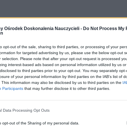
y Ośrodek Doskonalenia Nauczycieli -
Do Not Process My 
on
y!
to opt-out of the sale, sharing to third parties, or processing of your per
awowe kierunki realizacji polityki edukacyjnej państwa w roku szkoln
formation for targeted advertising by us, please use the below opt-out s
 podejmującą tematykę określoną przez MEN.
r selection. Please note that after your opt-out request is processed y
eing interest-based ads based on personal information utilized by us or
 państwa w roku szkolnym 2013/2014:
disclosed to third parties prior to your opt-out. You may separately opt-
losure of your personal information by third parties on the IAB’s list of
. This information may also be disclosed by us to third parties on the
IA
ka młodszego w związku z obniżeniem wieku realizacji obowiązku szkol
Participants
that may further disclose it to other third parties.
l Data Processing Opt Outs
ku z obniżeniem wieku realizacji obowiązku szkolenego
o opt-out of the Sharing of my personal data.