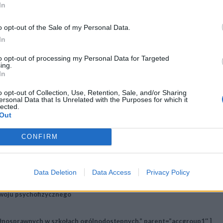
In
ałcenia w szkole ponadgimnazjalnej.” parent=”accgroup1″ ]
o opt-out of the Sale of my Personal Data.
In
h do nauki jako strategia szkoły na poprawę efektów kształcenia
to opt-out of processing my Personal Data for Targeted
ektywnej szkole ponadgimnazjalnej
ing.
cy nauczycieli szkoły w zakresie zarządzania wiedzą i doświadczenie
In
znej
o opt-out of Collection, Use, Retention, Sale, and/or Sharing
a rzecz poprawy efektywności kształcenia – szkolenie dla nauczycieli
ersonal Data that Is Unrelated with the Purposes for which it
lected.
Out
 zdrowia i bezpieczeństwa uczniów.” parent=”accgroup1″ ]
CONFIRM
a każdnym etapie kształcenia. Czyli jak wspomagać rozwój każdego ucz
iągnięcia przez niego sukcesu edukacyjnego. Systemowe podnoszenie jak
Data Deletion
Data Access
Privacy Policy
ństwa uczniów
światowych
zwoju psychofizycznego
pełnosprawnych w szkołach ogólnodostępnych.” parent=”accgroup1″ ]