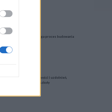
m pracowników. Jak przebiega proces budowania
nia przez diagnozę możliwości i uzdolnień,
ości pracy nauczycieli i szkoły