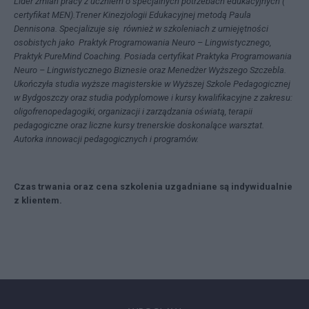
Lider zmian pracy z uczniem o specjalnych potrzebach edukacyjnych (
certyfikat MEN).Trener Kinezjologii Edukacyjnej metodą Paula
Dennisona. Specjalizuje się również w szkoleniach z umiejętności
osobistych jako Praktyk Programowania Neuro – Lingwistycznego,
Praktyk PureMind Coaching. Posiada certyfikat Praktyka Programowania
Neuro – Lingwistycznego Biznesie oraz Menedżer Wyższego Szczebla.
Ukończyła studia wyższe magisterskie w Wyższej Szkole Pedagogicznej
w Bydgoszczy oraz studia podyplomowe i kursy kwalifikacyjne z zakresu:
oligofrenopedagogiki, organizacji i zarządzania oświatą, terapii
pedagogiczne oraz liczne kursy trenerskie doskonalące warsztat.
Autorka innowacji pedagogicznych i programów.
Czas trwania oraz cena szkolenia uzgadniane są indywidualnie
z klientem.