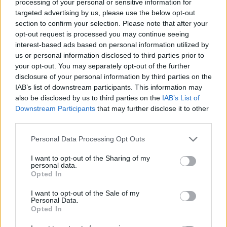
cech.
processing of your personal or sensitive information for
4. Identyfikacja mocnych stron i obszarów do rozwoju.
targeted advertising by us, please use the below opt-out
5. Odkrywamy nasze wartości i potrzeby.
section to confirm your selection. Please note that after your
6. Emocje jako zasoby. Paleta emocji.
opt-out request is processed you may continue seeing
7. Wzorce językowe. Komunikat w oparciu o model „Porozumienia
interest-based ads based on personal information utilized by
bez przemocy” Marshalla Rosenberga.
us or personal information disclosed to third parties prior to
your opt-out. You may separately opt-out of the further
Budowanie zespołu
disclosure of your personal information by third parties on the
1. Czynniki wpływające na efektywną współprace w zespole.
IAB’s list of downstream participants. This information may
2. Wychowawca jako lider zespołu.
also be disclosed by us to third parties on the
IAB’s List of
3. Kompetencje osobiste i społeczne jako połączenie wiedzy,
Downstream Participants
that may further disclose it to other
umiejętności i postaw – sylwetka absolwenta.
third parties.
4. Budowanie poczucia bezpieczeństwa – nasze granice.
5. Zasady współpracy w zespole. Jak tworzyć i przestrzegać?
Personal Data Processing Opt Outs
6. Behawioralne techniki pracy z uczniem.
7. Szkolne gry uczniów. Jak sobie z nimi radzić – Ken Ernst.
I want to opt-out of the Sharing of my
personal data.
Efektywna współpraca z rodzicami
Opted In
1. Współpraca z rodzicami a wymagania państwa.
2. Charakterystyka typów i postaw rodziców.
I want to opt-out of the Sale of my
3. Analiza czynników wpływających na efektywną współpracę z
Personal Data.
rodzicami. Zdefiniowanie problemów.
Opted In
4. Minimalizowanie barier komunikacyjnych w kontakcie z