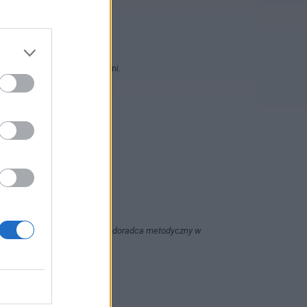
łnosprawnościami sprzężonymi.
cznej, terapeuta ręki, trener, doradca metodyczny w