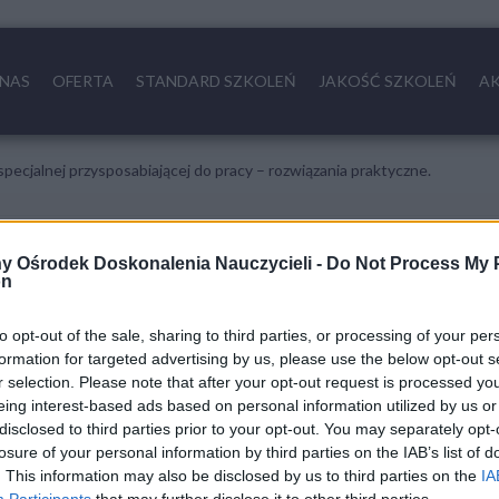
 NAS
OFERTA
STANDARD SZKOLEŃ
JAKOŚĆ SZKOLEŃ
A
pecjalnej przysposabiającej do pracy – rozwiązania praktyczne.
ramowej w szkole specjalnej przys
y Ośrodek Doskonalenia Nauczycieli -
Do Not Process My 
on
to opt-out of the sale, sharing to third parties, or processing of your per
formation for targeted advertising by us, please use the below opt-out s
r selection. Please note that after your opt-out request is processed y
cjalnych przysposabiających do pracy.
eing interest-based ads based on personal information utilized by us or
jalnych przysposabiających do pracy.
disclosed to third parties prior to your opt-out. You may separately opt-
losure of your personal information by third parties on the IAB’s list of
osprawnością intelektualną w stopniu umiarkowanym lub znacznym oraz dla u
. This information may also be disclosed by us to third parties on the
IA
wy programowej.
Participants
that may further disclose it to other third parties.