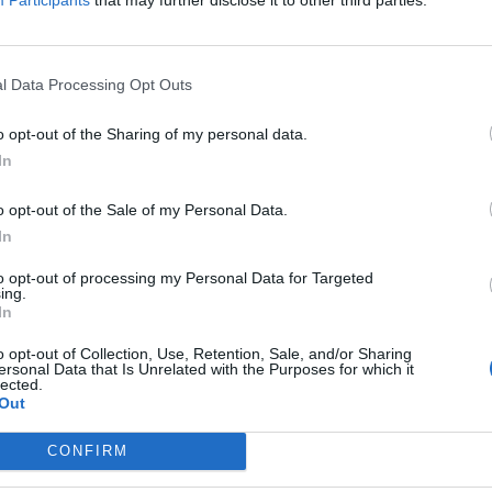
l Data Processing Opt Outs
sabiających do pracy – zadania szkoły.
telektualną w stopniu umiarkowanym lub znacznym oraz dla uczniów z niepe
biającej do pracy.
o opt-out of the Sharing of my personal data.
.
In
dla szkół specjalnychprzysposabiających do pracy.
ktyczne.
o opt-out of the Sale of my Personal Data.
In
to opt-out of processing my Personal Data for Targeted
ing.
In
o opt-out of Collection, Use, Retention, Sale, and/or Sharing
ersonal Data that Is Unrelated with the Purposes for which it
oligofrenopedagog, terapeuta pedagogiczny i TUS, terapeuta integracji sensory
lected.
Out
CONFIRM
dywidualnie z klientem.