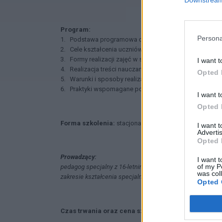
Program:
Persona
1. Podstawa programowa dla szkół specjalnych przyspo
2. Cele kształcenia uczniów z niepełnosprawnością in
3. Formy realizacji zajęć w szkole specjalnej przysposa
I want t
4. Realizacja treści nauczania – rozwiązania praktyczne
Opted 
5. Warunki i sposoby realizacji podstawy programowej 
6. Praktyki wspomagane poza szkołą -rozwiązania pra
I want t
Opted 
Forma szkolenia:
stacjonarne lub zdalne
I want 
Advertis
Opted 
Prowadzący:
I want t
of my P
pedagog specjalny z 16-letnim doświadczeniem zawodowym, 
was col
zakresie kształcenia specjalnego.
Opted 
Czas trwania oraz cena szkolenia uzgadniane są in