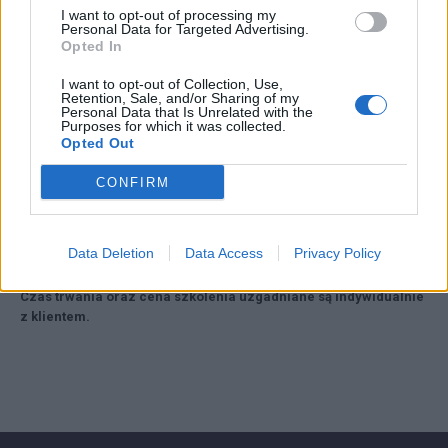
6. Praktyki wspomagane poza szkołą -rozwiązania praktyczne.
I want to opt-out of processing my
Personal Data for Targeted Advertising.
Opted In
Forma szkolenia:
stacjonarne lub zdalne
I want to opt-out of Collection, Use,
Retention, Sale, and/or Sharing of my
Personal Data that Is Unrelated with the
Purposes for which it was collected.
Opted Out
Prowadzący:
pedagog specjalny z 16-letnim doświadczeniem zawodowym,
CONFIRM
oligofrenopedagog, terapeuta pedagogiczny i TUS, terapeuta integracji
sensorycznej, terapeuta ręki, trener, doradca metodyczny w zakresie
kształcenia specjalnego.
Data Deletion
Data Access
Privacy Policy
Czas trwania oraz cena szkolenia uzgadniane są indywidualnie
z klientem.