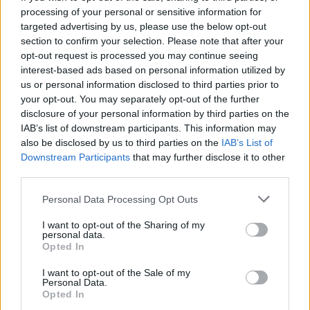
przysposabiających do pracy.
processing of your personal or sensitive information for
2. Nauczyciel zna podstawę programową dla szkół specjalnych
targeted advertising by us, please use the below opt-out
przysposabiających do pracy.
section to confirm your selection. Please note that after your
3. Nauczyciel rozumie.
opt-out request is processed you may continue seeing
4. Nauczyciel zna cele kształcenia uczniów z niepełnosprawnością
interest-based ads based on personal information utilized by
intelektualną w stopniu umiarkowanym lub znacznym oraz dla
us or personal information disclosed to third parties prior to
uczniów z niepełnosprawnościami sprzężonymi.
your opt-out. You may separately opt-out of the further
5. Nauczyciel zna warunki i sposoby realizacji podstawy
disclosure of your personal information by third parties on the
programowej.
IAB’s list of downstream participants. This information may
also be disclosed by us to third parties on the
IAB’s List of
Downstream Participants
that may further disclose it to other
Program:
third parties.
1. Podstawa programowa dla szkół specjalnych przysposabiających
do pracy – zadania szkoły.
Personal Data Processing Opt Outs
2. Cele kształcenia uczniów z niepełnosprawnością intelektualną w
stopniu umiarkowanym lub znacznym oraz dla uczniów z
I want to opt-out of the Sharing of my
niepełnosprawnościami sprzężonymi.
personal data.
Opted In
3. Formy realizacji zajęć w szkole specjalnej przysposabiającej do
pracy.
I want to opt-out of the Sale of my
4. Realizacja treści nauczania – rozwiązania praktyczne.
Personal Data.
5. Warunki i sposoby realizacji podstawy programowej dla szkół
Opted In
specjalnychprzysposabiających do pracy.